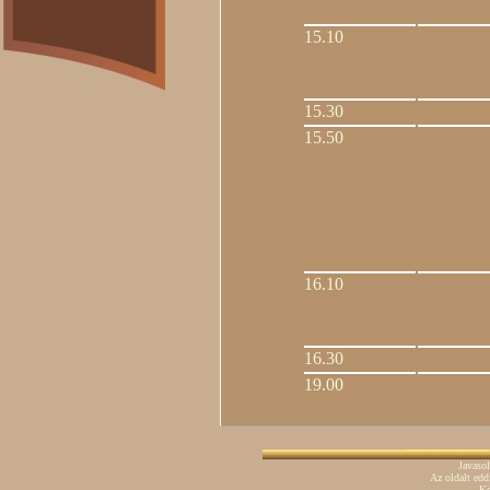
15.10
15.30
15.50
16.10
16.30
19.00
Javaso
Az oldalt ed
Kö