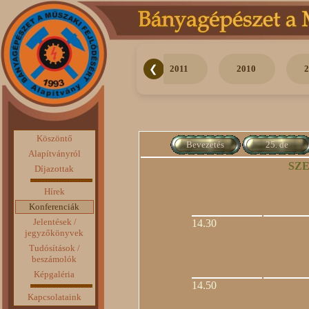
❮
2013
2012
2011
2010
Köszöntő
Bevezetés
25. de
Alapítványról
SZE
Díjazottak
Hírek
Konferenciák
Jelentések /
14.30
jegyzőkönyvek
Tudósítások /
beszámolók
Képgaléria
14.50
Kapcsolataink