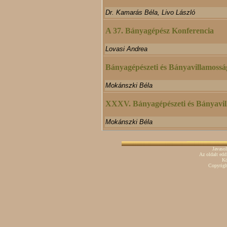
Dr. Kamarás Béla, Livo László
A 37. Bányagépész Konferencia
Lovasi Andrea
Bányagépészeti és Bányavillamossá
Mokánszki Béla
XXXV. Bányagépészeti és Bányavil
Mokánszki Béla
Javaso
Az oldalt ed
Kö
Copyrig