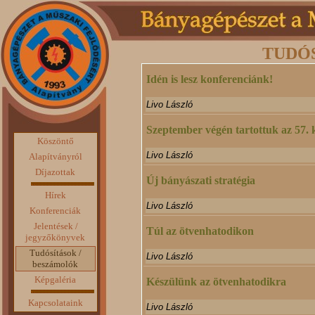
TUDÓ
Idén is lesz konferenciánk!
Livo László
Szeptember végén tartottuk az 57. 
Köszöntő
Livo László
Alapítványról
Díjazottak
Új bányászati stratégia
Hírek
Livo László
Konferenciák
Jelentések /
Túl az ötvenhatodikon
jegyzőkönyvek
Tudósítások /
Livo László
beszámolók
Képgaléria
Készülünk az ötvenhatodikra
Kapcsolataink
Livo László