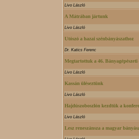
Livo László
A Mátrában jártunk
Livo László
Utószó a hazai szénbányászathoz
Dr. Katics Ferenc
Megtartottuk a 46. Bányagépészeti
Livo László
Kassán üléseztünk
Livo László
Hajdúszoboszlón kezdtük a konfere
Livo László
Lesz reneszánsza a magyar bányás