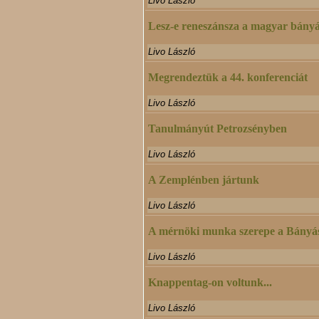
Livo László
Lesz-e reneszánsza a magyar bány
Livo László
Megrendeztük a 44. konferenciát
Livo László
Tanulmányút Petrozsényben
Livo László
A Zemplénben jártunk
Livo László
A mérnöki munka szerepe a Bányá
Livo László
Knappentag-on voltunk...
Livo László