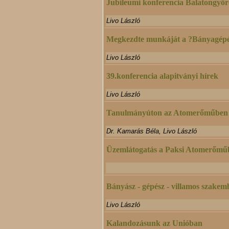
Jubileumi konferencia Balatongyö
Livo László
Megkezdte munkáját a ?Bányagépés
Livo László
39.konferencia alapitványi hírek
Livo László
Tanulmányúton az Atomerőműben
Dr. Kamarás Béla, Livo László
Üzemlátogatás a Paksi Atomerőmű
Bányász - gépész - villamos szakem
Livo László
Kalandozásunk az Unióban