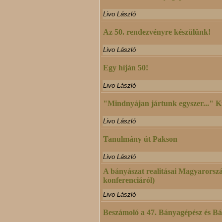
Livo László
Az 50. rendezvényre készülünk!
Livo László
Egy híján 50!
Livo László
"Mindnyájan jártunk egyszer..." K
Livo László
Tanulmány út Pakson
Livo László
A bányászat realitásai Magyarorszá
konferenciáról)
Livo László
Beszámoló a 47. Bányagépész és Bá