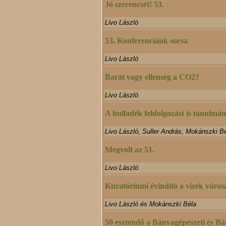
Jó szerencsét! 53.
Livo László
53. Konferenciánk sorsa
Livo László
Barát vagy ellenség a CO2?
Livo László
A hulladék feldolgozást is tanulmá
Livo László, Suller András, Mokánszki B
Megvolt az 51.
Livo László
Kuratóriumi évindító a vizek váro
Livo László és Mokánszki Béla
50 esztendő a Bányagépészeti és B