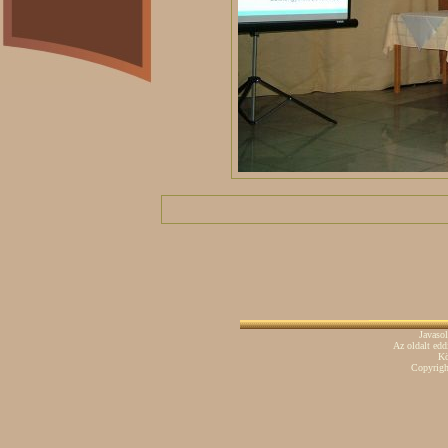
Javaso
Az oldalt ed
Kö
Copyrig