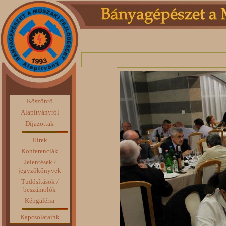
Köszöntő
Alapítványról
Díjazottak
Hírek
Konferenciák
Jelentések /
jegyzőkönyvek
Tudósítások /
beszámolók
Képgaléria
Kapcsolataink