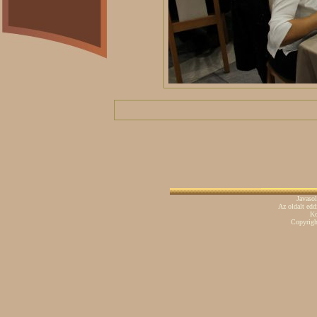
Javaso
Az oldalt ed
Kö
Copyrig