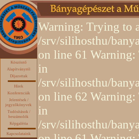
Warning: Trying to a
/srv/silihosthu/ban
on line 61 Warning: 
Köszöntő
in
Alapítványról
Díjazottak
/srv/silihosthu/ban
Hírek
on line 62 Warning: 
Konferenciák
Jelentések /
jegyzőkönyvek
in
Tudósítások /
beszámolók
/srv/silihosthu/ban
Képgaléria
Kapcsolataink
on line 61 Warning: 