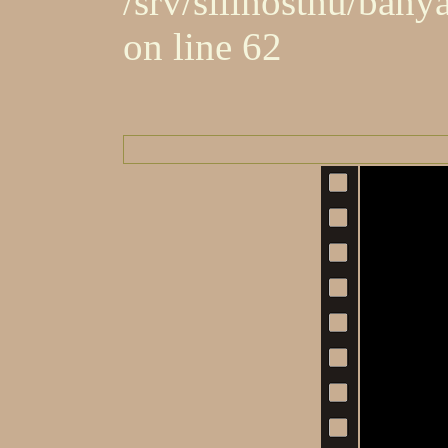
/srv/silihosthu/ban
on line 62