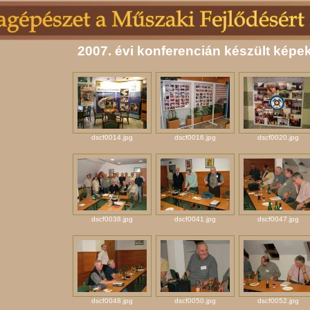
2007. évi konferencián készült képe
dscf0014.jpg
dscf0016.jpg
dscf0020.jpg
dscf0038.jpg
dscf0041.jpg
dscf0047.jpg
dscf0048.jpg
dscf0050.jpg
dscf0052.jpg