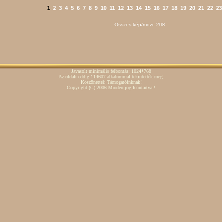
1
2
3
4
5
6
7
8
9
10
11
12
13
14
15
16
17
18
19
20
21
22
23
Összes kép/mozi: 208
Javasolt minimális felbontás: 1024*768
Az oldalt eddig 114607 alkalommal tekintették meg.
Köszönettel: Támogatóinknak!
Copyright
(C)
2006 Minden jog fenntartva !