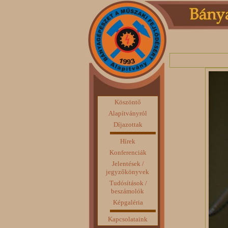
Köszöntő
Alapítványról
Díjazottak
Hírek
Konferenciák
Jelentések /
jegyzőkönyvek
Tudósítások /
beszámolók
Képgaléria
Kapcsolataink