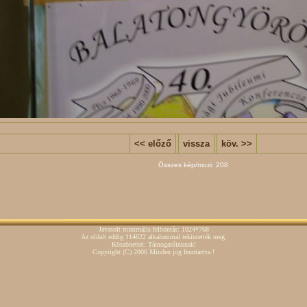
<< előző
vissza
köv. >>
Összes kép/mozi: 208
Javasolt minimális felbontás: 1024*768
Az oldalt eddig 114622 alkalommal tekintették meg.
Köszönettel: Támogatóinknak!
Copyright
(C)
2006 Minden jog fenntartva !