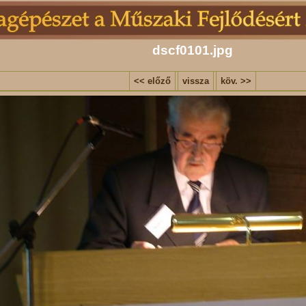
dscf0101.jpg
<< előző
vissza
köv. >>