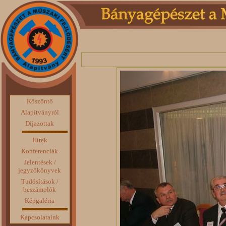
Köszöntő
Alapítványról
Díjazottak
Hírek
Konferenciák
Jelentések /
jegyzőkönyvek
Tudósítások /
beszámolók
Képgaléria
Kapcsolataink