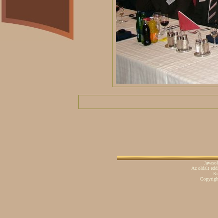
Javaso
Az oldalt ed
Kö
Copyrig