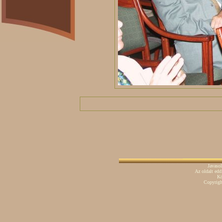
Javaso
Az oldalt ed
Kö
Copyrig