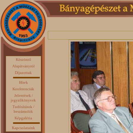
Köszöntő
Alapítványról
Díjazottak
Hírek
Konferenciák
Jelentések /
jegyzőkönyvek
Tudósítások /
beszámolók
Képgaléria
Kapcsolataink