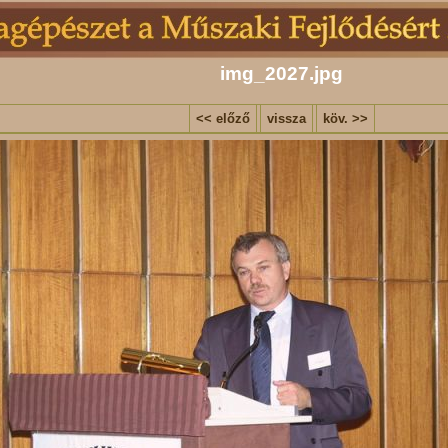
img_2027.jpg
<< előző
vissza
köv. >>