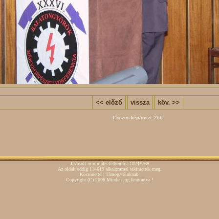
<< előző
vissza
köv. >>
Összes kép/mozi: 266
Javasolt minimális felbontás: 1024*768
Az oldalt eddig 114619 alkalommal tekintették meg.
Köszönettel: Támogatóinknak!
Copyright
(C)
2006 Minden jog fenntartva !