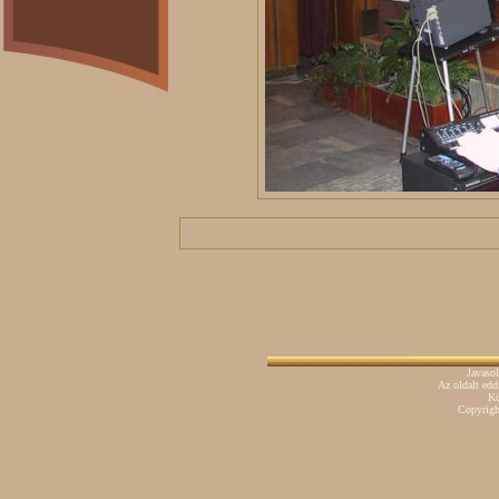
Javaso
Az oldalt ed
Kö
Copyrig