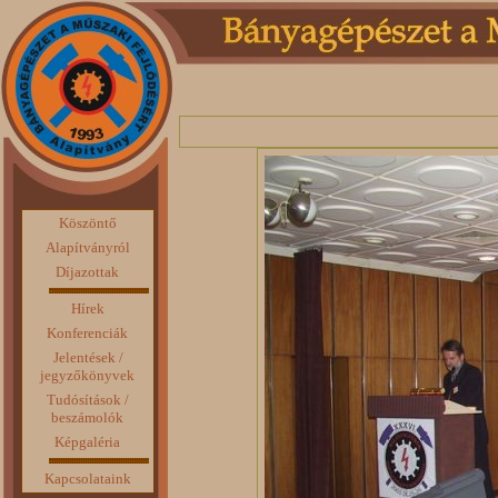
Köszöntő
Alapítványról
Díjazottak
Hírek
Konferenciák
Jelentések /
jegyzőkönyvek
Tudósítások /
beszámolók
Képgaléria
Kapcsolataink