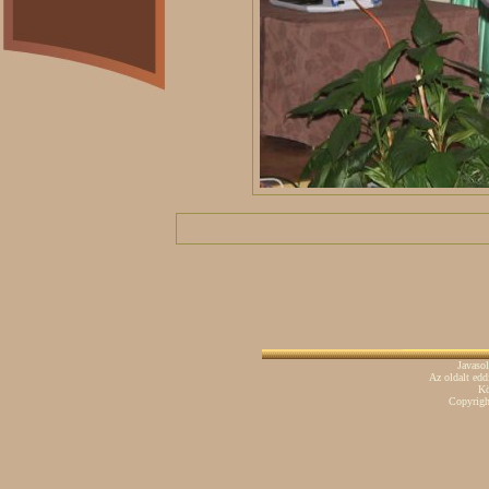
Javaso
Az oldalt ed
Kö
Copyrig