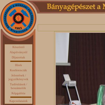
Köszöntő
Alapítványról
Díjazottak
Hírek
Konferenciák
Jelentések /
jegyzőkönyvek
Tudósítások /
beszámolók
Képgaléria
Kapcsolataink