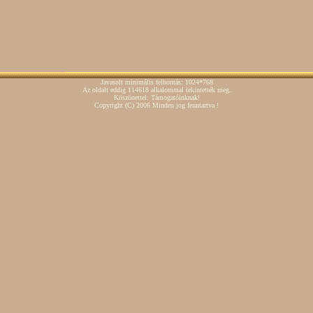
Javasolt minimális felbontás: 1024*768
Az oldalt eddig 114618 alkalommal tekintették meg.
Köszönettel: Támogatóinknak!
Copyright
(C)
2006 Minden jog fenntartva !