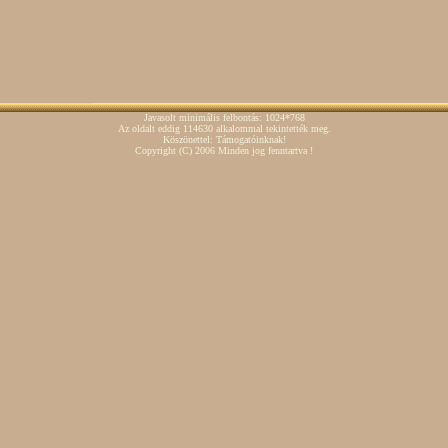
Javasolt minimális felbontás: 1024*768
Az oldalt eddig 114630 alkalommal tekintették meg.
Köszönettel: Támogatóinknak!
Copyright
(C)
2006 Minden jog fenntartva !