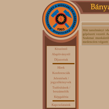
Már tanulmányi ide
gépészeti vezető. A
Szakmai munkáiról 
medencéen végzett k
Köszöntő
Alapítványról
Díjazottak
Hírek
Konferenciák
Jelentések /
jegyzőkönyvek
Tudósítások /
beszámolók
Képgaléria
Kapcsolataink