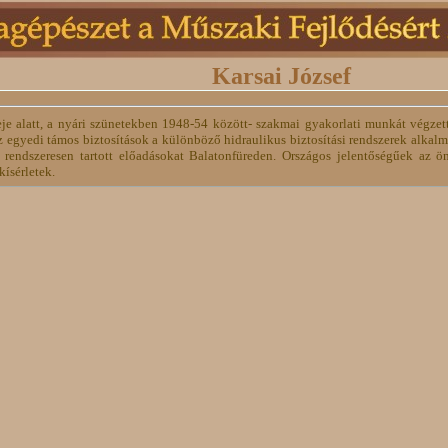
Karsai József
je alatt, a nyári szünetekben 1948-54 között- szakmai gyakorlati munkát végze
z egyedi támos biztosítások a különböző hidraulikus biztosítási rendszerek alkal
rendszeresen tartott előadásokat Balatonfüreden. Országos jelentőségűek az ön
ísérletek.