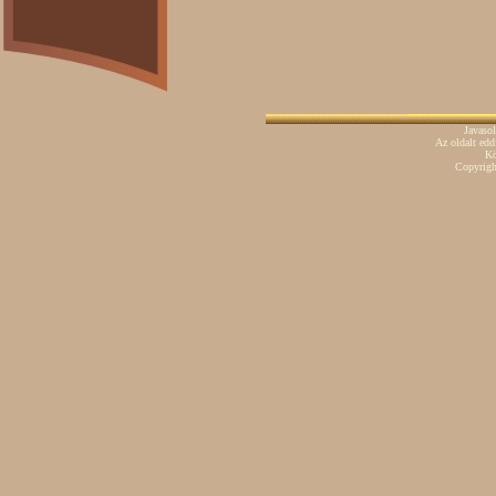
Javaso
Az oldalt ed
Kö
Copyrig