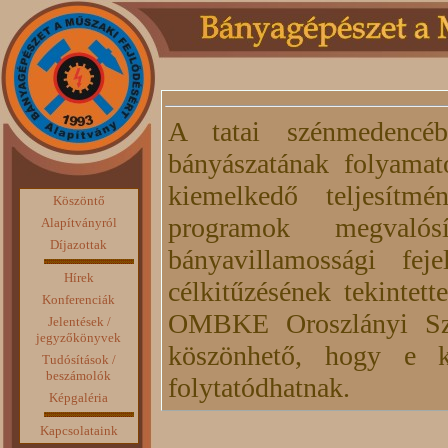
A tatai szénmedencéb
bányászatának folyamat
kiemelkedő teljesítmé
Köszöntő
programok megvaló
Alapítványról
Díjazottak
bányavillamossági fej
Hírek
célkitűzésének tekintett
Konferenciák
OMBKE Oroszlányi Sze
Jelentések /
jegyzőkönyvek
köszönhető, hogy e k
Tudósítások /
beszámolók
folytatódhatnak.
Képgaléria
Kapcsolataink