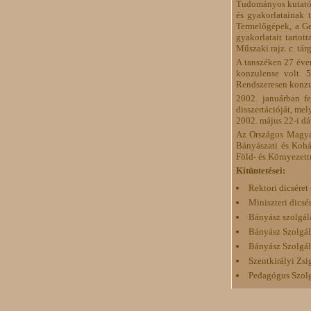
Tudományos kutatóm
és gyakorlatainak 
Termelőgépek, a Ge
gyakorlatait tarto
Műszaki rajz. c. tá
A tanszéken 27 éven
konzulense volt. 5
Rendszeresen konzul
2002. januárban fe
disszertációját, me
2002. május 22-i d
Az Országos Magya
Bányászati és Kohá
Föld- és Környezett
Kitüntetései:
Rektori dicséret
Miniszteri dicsér
Bányász szolgál
Bányász Szolgál
Bányász Szolgál
Szentkirályi Z
Pedagógus Szolg