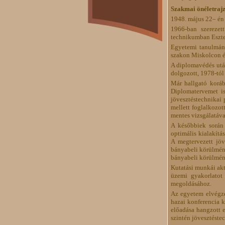
Szakmai önéletrajz
1948. május 22– én 
1966-ban szerezet
technikumban Eszte
Egyetemi tanulmán
szakon Miskolcon é
A diplomavédés után
dolgozott, 1978-tó
Már hallgató koráb
Diplomatervemet is
jövesztéstechnikai
mellett foglalkozot
mentes vizsgálatáva
A későbbiek során 
optimális kialakít
A megtervezett jöv
bányabeli körülmény
bányabeli körülmény
Kutatási munkái ak
üzemi gyakorlatot 
megoldásához.
Az egyetem elvégzé
hazai konferencia 
előadása hangzott e
szintén jövesztéste