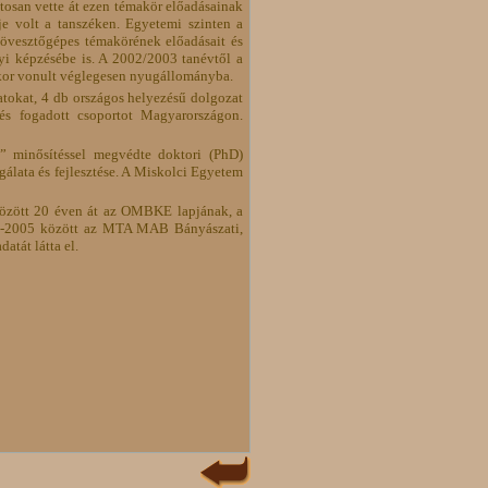
osan vette át ezen témakör előadásainak
je volt a tanszéken. Egyetemi szinten a
jövesztőgépes témakörének előadásait és
gyi képzésébe is. A 2002/2003 tanévtől a
Ekkor vonult véglegesen nyugállományba.
zatokat, 4 db országos helyezésű dolgozat
 és fogadott csoportot Magyarországon.
e” minősítéssel megvédte doktori (PhD)
gálata és fejlesztése. A Miskolci Egyetem
özött 20 éven át az OMBKE lapjának, a
002-2005 között az MTA MAB Bányászati,
atát látta el.