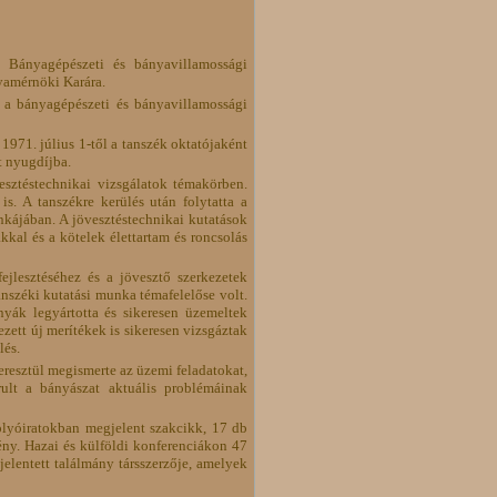
" Bányagépészeti és bányavillamossági
yamérnöki Karára.
a bányagépészeti és bányavillamossági
1971. július 1-től a tanszék oktatójaként
t nyugdíjba.
sztéstechnikai vizsgálatok témakörben.
. A tanszékre kerülés után folytatta a
nkájában. A jövesztéstechnikai kutatások
kal és a kötelek élettartam és roncsolás
jlesztéséhez és a jövesztő szerkezetek
nszéki kutatási munka témafelelőse volt.
yák legyártotta és sikeresen üzemeltek
ett új merítékek is sikeresen vizsgáztak
lés.
resztül megismerte az üzemi feladatokat,
rult a bányászat aktuális problémáinak
olyóiratokban megjelent szakcikk, 17 db
y. Hazai és külföldi konferenciákon 47
elentett találmány társszerzője, amelyek