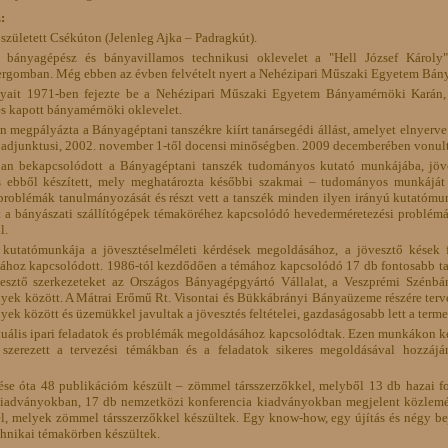
:
született Csékúton (Jelenleg Ajka – Padragkút).
t bányagépész és bányavillamos technikusi oklevelet a "Hell József Károly
rgomban. Még ebben az évben felvételt nyert a Nehézipari Műszaki Egyetem Bán
yait 1971-ben fejezte be a Nehézipari Műszaki Egyetem Bányamérnöki Karán, 
s kapott bányamérnöki oklevelet.
 megpályázta a Bányagéptani tanszékre kiírt tanársegédi állást, amelyet elnyerve 
l adjunktusi, 2002. november 1-től docensi minőségben. 2009 decemberében vonul
an bekapcsolódott a Bányagéptani tanszék tudományos kutató munkájába, jöve
 ebből készített, mely meghatározta későbbi szakmai – tudományos munkáját is
 problémák tanulmányozását és részt vett a tanszék minden ilyen irányú kutatómu
t a bányászati szállítógépek témaköréhez kapcsolódó hevederméretezési problémák
l.
kutatómunkája a jövesztéselméleti kérdések megoldásához, a jövesztő kések fe
ásához kapcsolódott. 1986-tól kezdődően a témához kapcsolódó 17 db fontosabb ta
esztő szerkezeteket az Országos Bányagépgyártó Vállalat, a Veszprémi Szénbán
ek között. A Mátrai Erőmű Rt. Visontai és Bükkábrányi Bányaüzeme részére tervez
ek között és üzemükkel javultak a jövesztés feltételei, gazdaságosabb lett a terme
tuális ipari feladatok és problémák megoldásához kapcsolódtak. Ezen munkákon ke
szerezett a tervezési témákban és a feladatok sikeres megoldásával hozzájá
se óta 48 publikációm készült – zömmel társszerzőkkel, melyből 13 db hazai f
kiadványokban, 17 db nemzetközi konferencia kiadványokban megjelent közlemén
l, melyek zömmel társszerzőkkel készültek. Egy know-how, egy újítás és négy bej
chnikai témakörben készültek.