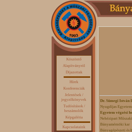
Köszöntő
Alapítványról
Díjazottak
Hírek
Konferenciák
Jelentések /
jegyzőkönyvek
Dr. Sümegi István 
Tudósítások /
Nyugdíjas Egyetem
beszámolók
Egyetem végzési hel
Képgaléria
Nehézipari Műszak
Bányamérnöki kar
Kapcsolataink
Bányagépészeti és 