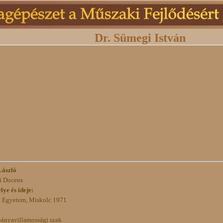
Dr. Sümegi István
László
i Docens
ye és ideje:
i Egyetem, Miskolc 1971
bányavillamossági szak