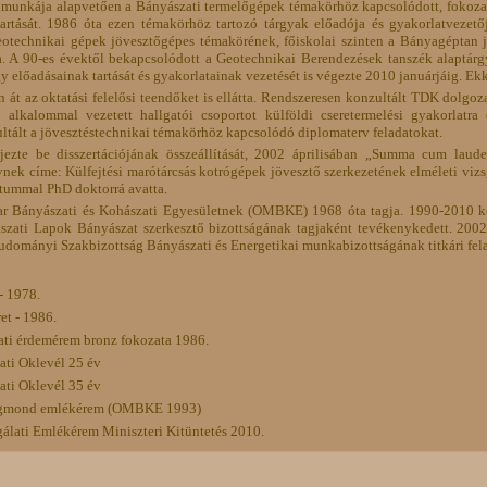
unkája alapvetően a Bányászati termelőgépek témakörhöz kapcsolódott, fokozat
tartását. 1986 óta ezen témakörhöz tartozó tárgyak előadója és gyakorlatvezető
otechnikai gépek jövesztőgépes témakörének, főiskolai szinten a Bányagéptan 
tta. A 90-es évektől bekapcsolódott a Geotechnikai Berendezések tanszék alaptár
rgy előadásainak tartását és gyakorlatainak vezetését is végezte 2010 januárjáig. 
 át az oktatási felelősi teendőket is ellátta. Rendszeresen konzultált TDK dolgo
 alkalommal vezetett hallgatói csoportot külföldi cseretermelési gyakorlatra
tált a jövesztéstechnikai témakörhöz kapcsolódó diplomaterv feladatokat.
jezte be disszertációjának összeállítását, 2002 áprilisában „Summa cum laud
lynek címe: Külfejtési marótárcsás kotrógépek jövesztő szerkezetének elméleti vizs
átummal PhD doktorrá avatta.
r Bányászati és Kohászati Egyesületnek (OMBKE) 1968 óta tagja. 1990-2010 k
szati Lapok Bányászat szerkesztő bizottságának tagjaként tevékenykedett. 2
udományi Szakbizottság Bányászati és Energetikai munkabizottságának titkári felad
 - 1978.
et - 1986.
ati érdemérem bronz fokozata 1986.
ati Oklevél 25 év
ati Oklevél 35 év
sigmond emlékérem (OMBKE 1993)
álati Emlékérem Miniszteri Kitüntetés 2010.