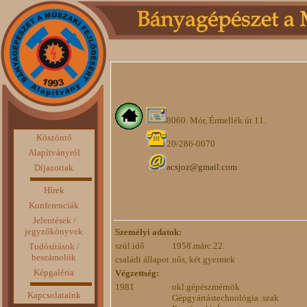
8060. Mór, Érmellék út 11.
Köszöntő
20/286-0070
Alapítványról
acsjoz@gmail.com
Díjazottak
Hírek
Konferenciák
Jelentések /
jegyzőkönyvek
Személyi adatok:
szül.idő
1958.márc.22.
Tudósítások /
beszámolók
családi állapot
nős, két gyermek
Képgaléria
Végzettség:
1981
okl.gépészmérnök
Kapcsolataink
Gépgyártástechnológia .szak