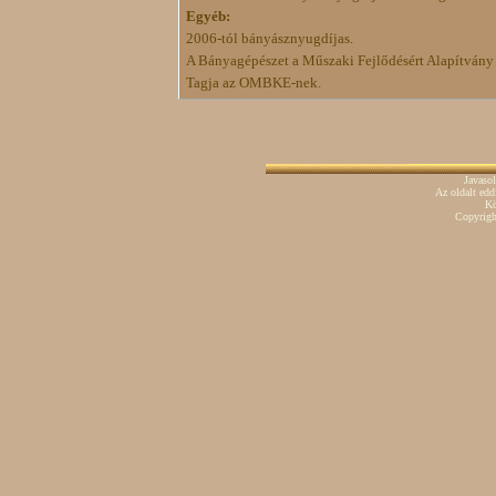
Egyéb:
2006-tól bányásznyugdíjas.
A Bányagépészet a Műszaki Fejlődésért Alapítvány
Tagja az OMBKE-nek.
Javaso
Az oldalt ed
Kö
Copyrig