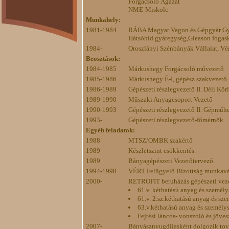
Forgácsoló Ágazat
NME-Miskolc
Munkahely:
1981-1984
RÁBA Magyar Vagon és Gépgyár G
Hátsóhíd gyáregység,Gleason fogas
1984-
Oroszlányi Szénbányák Vállalat, Vér
Beosztások:
1984-1985
Márkushegy Forgácsoló művezető
1985-1986
Márkushegy É-I, gépész szakvezető
1986-1989
Gépészeti részlegvezető II. Déli Körl
1989-1990
Műszaki Anyagcsoport Vezető
1990-1993
Gépészeti részlegvezető II. Gépműh
1993-
Gépészeti részlegvezető-főmérnök
Egyéb feladatok:
1988
MTSZ/OMBK szakértő
1989
Készletszint csökkentés.
1989
Bányagépészeti Vezetőtervező.
1994-1998
VÉRT Felügyelő Bizottság munkavál
2000-
RETROFIT beruházás gépészeti vez
61.v. kéthatású anyag és személy
61.v. 2.sz.kéthatású anyag és sze
63.v.kéthatású anyag és személys
Fejtési láncos- vonszoló és jöve
2007-
Bányásznyugdíjasként dolgozik tov