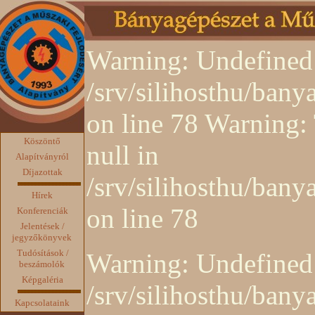
Warning: Undefined 
/srv/silihosthu/ban
on line 78 Warning: 
Köszöntő
null in
Alapítványról
Díjazottak
/srv/silihosthu/ban
Hírek
on line 78
Konferenciák
Jelentések /
jegyzőkönyvek
Tudósítások /
Warning: Undefined 
beszámolók
Képgaléria
/srv/silihosthu/ban
Kapcsolataink