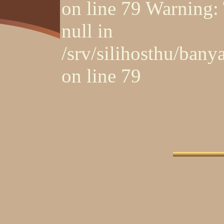
on line 79 Warning: 
null in
/srv/silihosthu/ban
on line 79